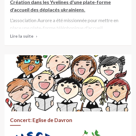
Création dans les Yvelines d'une plate-forme
d'accueil des déplacés ukrainiens.
L'association Aurore a été missionnée pour mettre en
place une plate-forme téléphonique d'accueil.
Lire la suite
Elle est opérationnelle depuis le 10 Mars, du lundi au
vendredi de 9h00 à 18h00
N° 08 05 69 14 02
adresse mail : accueil.ukraine78@aurore.asso.fr
Concert: Eglise de Davron