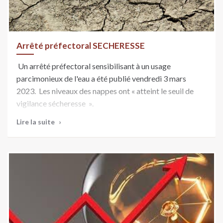
Arrêté préfectoral SECHERESSE
Un arrêté préfectoral sensibilisant à un usage
parcimonieux de l'eau a été publié vendredi 3 mars
2023. Les niveaux des nappes ont « atteint le seuil de
vigilance sécheresse ».
La préfecture des Yvelines appelle la population du
Lire la suite
département à la vigilance en matière des usages de
l'eau
https://www.yvelines.gouv.fr/Actions-de-l-
Etat/Environnement-et-prevention-des-
risques/Environnement/Eau/Secheresse