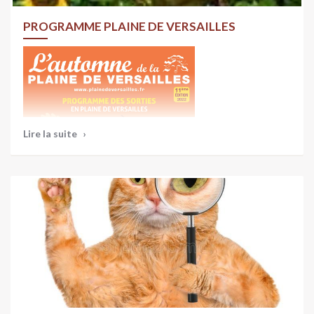
Communauté de Communes Gally-Mauldre a demandé
l’ouverture de la mise à disposition du projet de Plan
PROGRAMME PLAINE DE VERSAILLES
Climat Air Energie Territorial.
Le PCAET c’est …
➢ Un outil règlementaire pour les collectivités afin de
mettre en place une politique d’atténuation et
d’adaptation au changement climatique ;
Lire la suite
➢ Une ambition forte en matière d’action climatique
pour une préservation de qualité de vie du territoire ;
➢ Un plan d’actions coconstruit avec les acteurs du
territoire ;
➢ Une stratégie opérationnelle définie autour de 7 axes
thématiques ;
➢ Un outil de suivi ;
La Mise à Disposition se déroulera du
24/10/2022
Consultez les manifestations, expos, brocantes, etc :