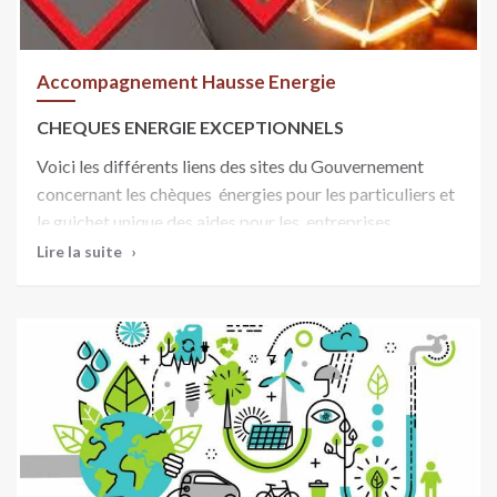
Accompagnement Hausse Energie
CHEQUES ENERGIE EXCEPTIONNELS
Voici les différents liens des sites du Gouvernement
concernant les chèques énergies pour les particuliers et
le guichet unique des aides pour les entreprises
Lire la suite
En complément du bouclier tarifaire sur le gaz naturel
et sur l’électricité et du chèque énergie « classique », des
chèques énergie exceptionnels sont envoyés aux
ménages qui en ont le plus besoin. Ces chèques énergie
exceptionnels peuvent être utilisés, comme le chèque
énergie « classique », pour payer les factures de tout
type d’énergie. Ces chèques sont également cumulables
avec l'indemnité carburant mise en place à compter du
16 janvier jusqu'au 31 mars 2023. Vous trouverez