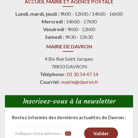
ACCUEIL MAIRIE ET AGENCE POSTALE
mis en place à partir de 2022. Les fonds généreusement
récoltés seront affectés aux travaux non couverts par
Lundi, mardi, jeudi :
9h00 - 12h00 / 14h00 - 16h00
les subventions. Ils serviront également à rétribuer les
Mercredi :
14h00 - 17h00
artistes pour leur prestation.
Vendredi :
9h00 - 12h00
Samedi :
9h30 - 12h30
Pour La Restauration de l’église Sainte Madeleine
MAIRIE DE DAVRON
de Davron - 2022
Place de l’église, 78810 Davron
4 Bis Rue Saint Jacques
78810 DAVRON
L’USCD (Union Sportive et Culturelle de Davron) est
Téléphone :
01 30 54 47 14
une association ouverte à tous les Davronais, sans
Courriel :
mairie@davron.fr
adhésion, dont le but est de favoriser la convivialité au
sein du village.
Inscrivez-vous à la newsletter
Restez informés des dernières actualités de Davron :