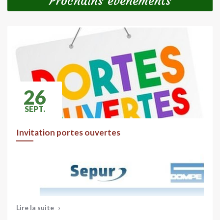
Prochains évènements
Vous pouvez également renvoyer vers le site de la
CCGM où figurent les mêmes informations :
https://cc-
gallymauldre.fr/article/espace-famille
26
SEPT.
Invitation portes ouvertes
Lire la suite