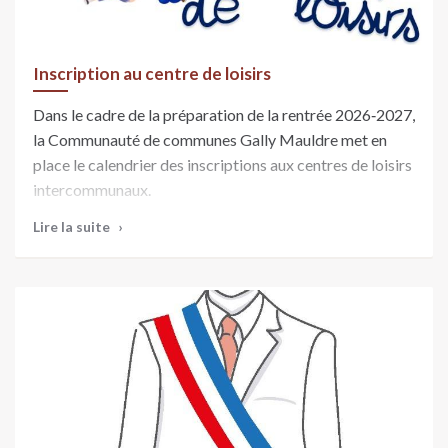
Inscription au centre de loisirs
Dans le cadre de la préparation de la rentrée 2026‑2027,
la Communauté de communes Gally Mauldre met en
place le calendrier des inscriptions aux centres de loisirs
intercommunaux.
Les démarches se feront via le portail familles
Lire la suite
intercommunal, accessible aux familles disposant d’un
compte ou souhaitant en créer un.
🗓️ Calendrier des inscriptions
À partir du 11 mai 2026
Ouverture du dossier administratif sur le portail familles
intercommunal (dossier unique par enfant).
Les familles peuvent également indiquer leurs souhaits
d’accueil (mercredis et/ou vacances scolaires).